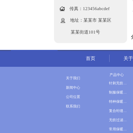

传真：123456abcdef

地址：某某市 某某区
某某街道101号
首页
关于
产品中心
关于我们

针刺无纺材料
新闻中心

制服保暖材料
公司位置

特种保暖材料
联系我们

复合绗缝产品
无纺过滤材料
常用保暖材料