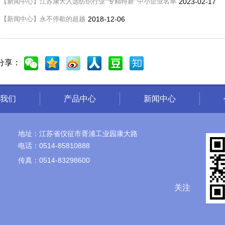
·
【
新闻中心
】
江苏康大入选纺织行业“专精特新”中小企业名单
2023-02-17
·
【
新闻中心
】
永不停歇的超越
2018-12-06
分享：
我们
产品中心
新闻中心

江苏省仪征市胥浦工业园康大路
地址：

0514-85810888
电话：

0514-83298600
传真：

关注


