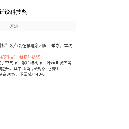
·新锐科技奖
来源：
织科技”发布会在福建泉州晋江举办。本次
纺织科技”
新锐科技奖！
·
取了空气层、絮片结构层、纤维自发热等
升。其中150g/㎡规格（热阻
品提高30%，重量减轻40%。